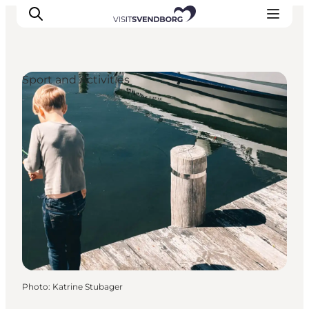
Sport and Activities
Events
Eat and Drink
Shopping in Svendborg
Accommodation
Plan your trip
Photo
:
Katrine Stubager