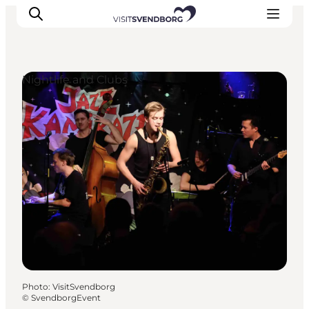
Nightlife and Clubs
Events
Eat and Drink
Shopping in Svendborg
Accommodation
Plan your trip
Photo
:
VisitSvendborg
©
SvendborgEvent