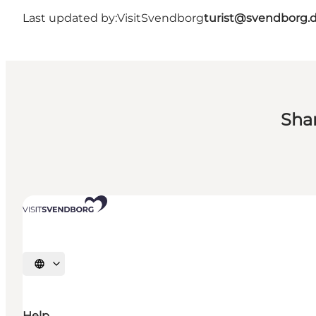
Last updated by:
VisitSvendborg
turist@svendborg.
Sha
Select language
Help