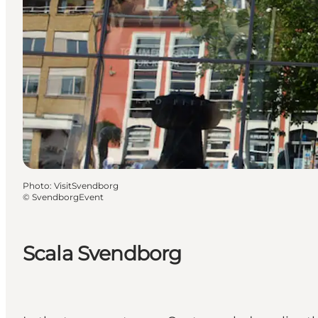
Photo
:
VisitSvendborg
©
SvendborgEvent
Scala Svendborg