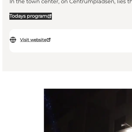
In the town center, on Centrumpladsen, lies 
Todays program
Visit website