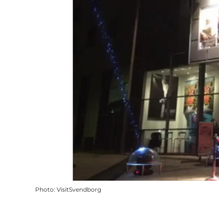
Photo
:
VisitSvendborg