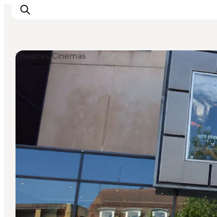
Theatres/Cinemas
Events
Eat and Drink
Shopping in Svendborg
Accommodation
Plan your trip