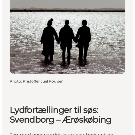
Photo
:
Kristoffer Juel Poulsen
Lydfortællinger til søs:
Svendborg – Ærøskøbing
Tag med over vandet, hvor hav, horisont og