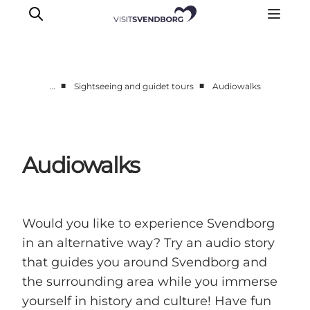
■
■
…
Sightseeing and guidet tours
Audiowalks
Events
Eat and Drink
Shopping in Svendborg
Audiowalks
Accommodation
Plan your trip
Would you like to experience Svendborg
in an alternative way? Try an audio story
that guides you around Svendborg and
the surrounding area while you immerse
yourself in history and culture! Have fun