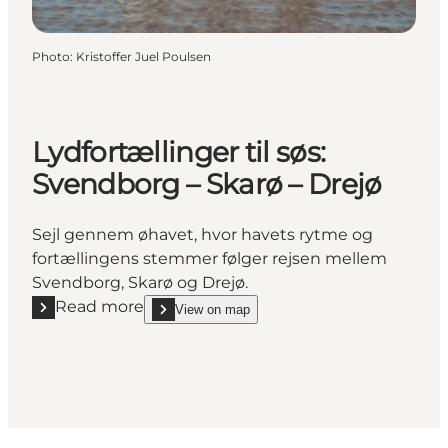
Photo
:
Kristoffer Juel Poulsen
Lydfortællinger til søs:
Svendborg – Skarø – Drejø
Sejl gennem øhavet, hvor havets rytme og
fortællingens stemmer følger rejsen mellem
Svendborg, Skarø og Drejø.
Read more
View on map
Read more "Lydfortællinger til søs: Svendborg – Skar
show Lydfortællinger til søs: Svendborg – Skarø 