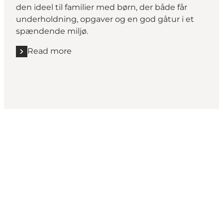
den ideel til familier med børn, der både får
underholdning, opgaver og en god gåtur i et
spændende miljø.
Read more
Read more "Lyden af Svendborg"
Share your moments from
Svendborg with us